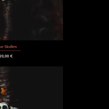
ue Skullen
rix
20,00 €
 de livraison