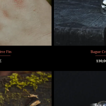
ère Fin
Bague Cr
Prix o
€
130,0
raison
Frais