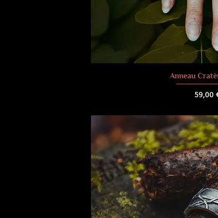
Anneau Cratè
Prix
59,00 
Frais de liv