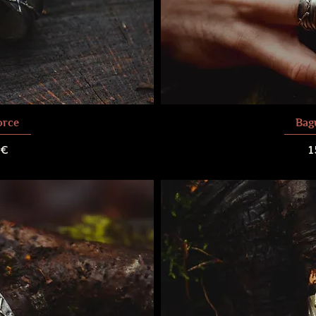
orce
Bag
P
 €
1
raison
Frais