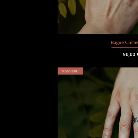
Bague Corne
Prix
90,00 
Frais de liv
Nouveau!