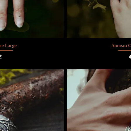
re Large
Anneau C
P
€
4
raison
Frais