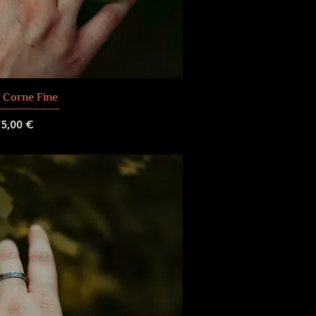
 Corne Fine
rix
5,00 €
 de livraison