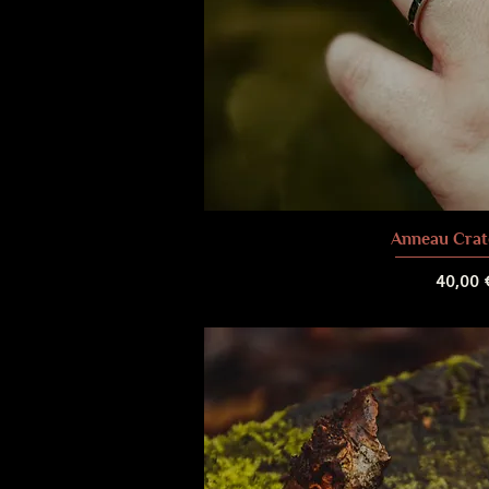
Anneau Crat
Prix
40,00 
Frais de liv