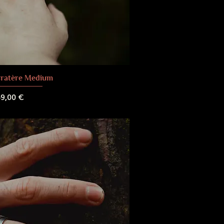
ratère Medium
rix
9,00 €
 de livraison