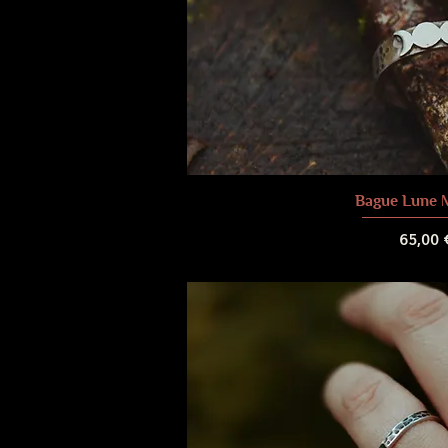
Bague Lune 
Prix
65,00 
Frais de liv