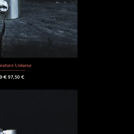
éature Unisexe
riginal
Prix promotionnel
0 €
97,50 €
 de livraison