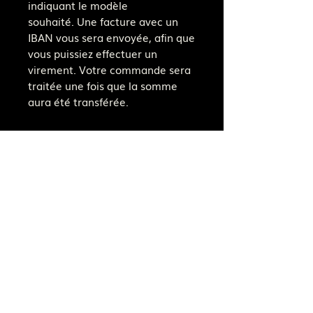
indiquant le modèle
souhaité. Une facture avec un
IBAN vous sera envoyée, afin que
vous puissiez effectuer un
virement. Votre commande sera
traitée une fois que la somme
aura été transférée.
Suivez la boutique
Notre adresse e-mail
fjaer.bijouterie@gmail.com