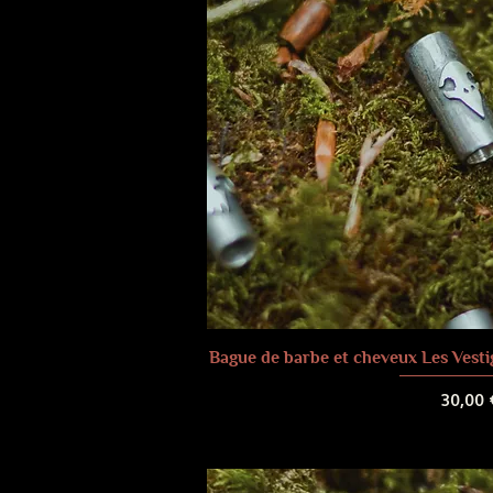
Bague de barbe et cheveux Les Vesti
Prix
30,00 
Frais de liv