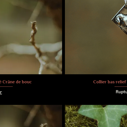
rré Crâne de bouc
Collier bas relie
Ruptu
€
raison