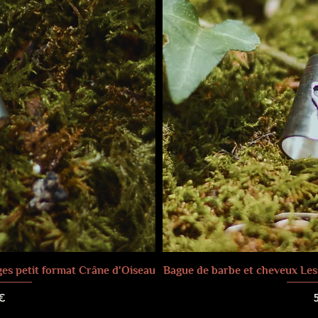
ges petit format Crâne d'Oiseau
Bague de barbe et cheveux Les
P
€
raison
Frais