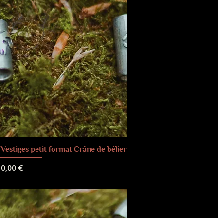
Vestiges petit format Crâne de bélier
rix
30,00 €
 de livraison