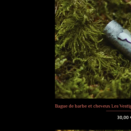
Bague de barbe et cheveux Les Vestige
Prix
30,00 
Frais de liv