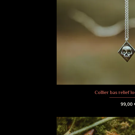
Collier bas relief l
Prix
99,00 
Frais de liv