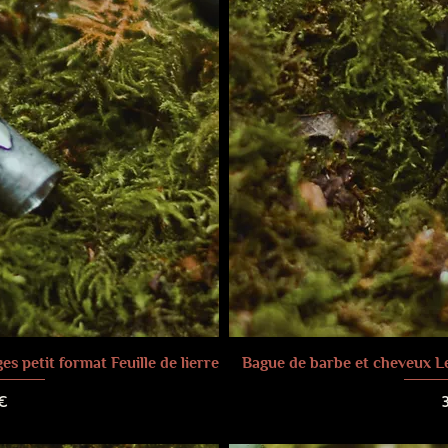
s petit format Feuille de lierre
Bague de barbe et cheveux Les
P
€
raison
Frais