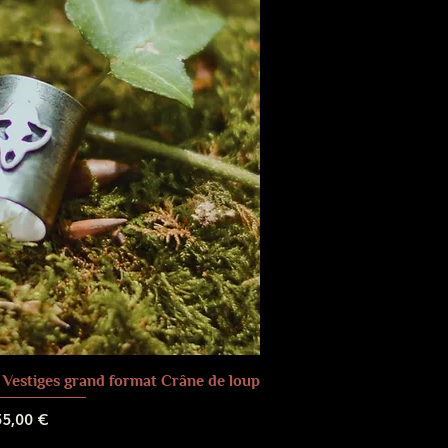
 Vestiges grand format Crâne de loup
rix
55,00 €
 de livraison