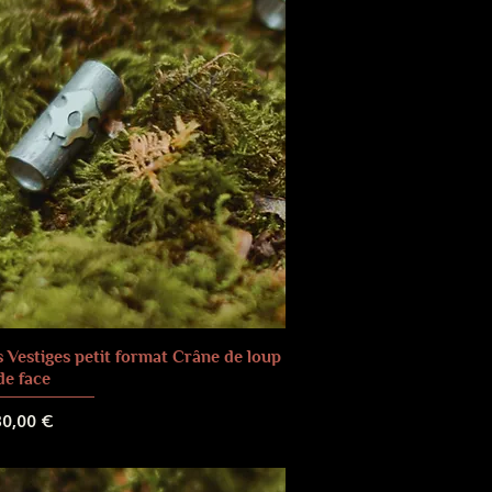
 Vestiges petit format Crâne de loup
de face
rix
30,00 €
 de livraison