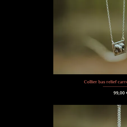
Collier bas relief ca
Prix
99,00 
Frais de liv