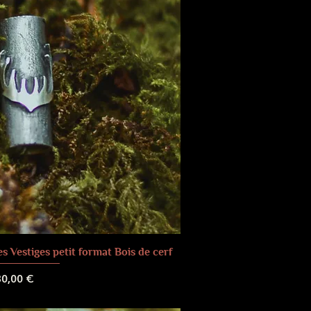
 Vestiges petit format Bois de cerf
rix
30,00 €
 de livraison