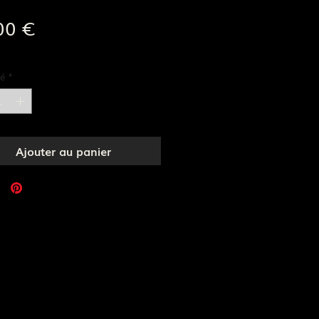
Prix
00 €
e livraison
é
*
Ajouter au panier