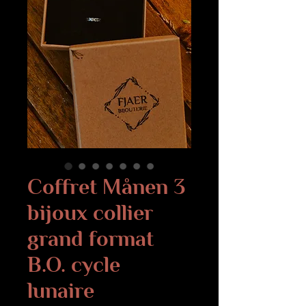
Coffret Månen 3
bijoux collier
grand format
B.O. cycle
lunaire