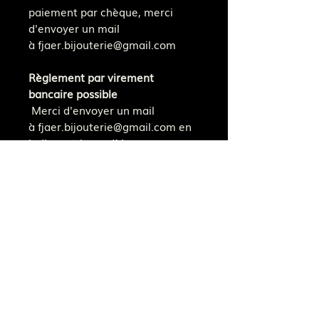
paiement par chèque, merci
d'envoyer un mail
à fjaer.bijouterie@gmail.com
Règlement par virement
bancaire possible
Merci d'envoyer un mail
à fjaer.bijouterie@gmail.com en
indiquant le modèle
souhaité. Une facture avec un
IBAN vous sera envoyée, afin que
vous puissiez effectuer un
virement. Votre commande sera
traitée une fois que la somme
aura été transférée.