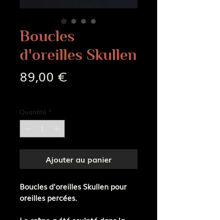
Boucles
d'oreilles Skullen
Prix
89,00 €
Frais de livraison
Quantité
*
Ajouter au panier
Boucles d'oreilles Skullen pour
oreilles percées.
Le crâne a été sculpté dans la