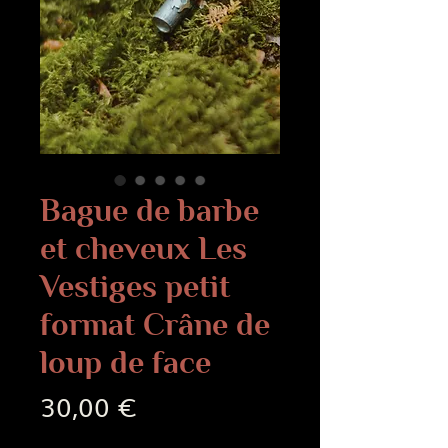
Bague de barbe
et cheveux Les
Vestiges petit
format Crâne de
loup de face
Prix
30,00 €
Frais de livraison