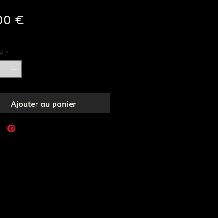
Prix
00 €
e livraison
é
*
Ajouter au panier