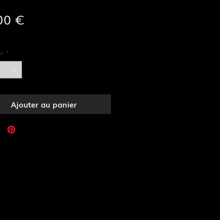
Prix
00 €
e livraison
é
*
Ajouter au panier