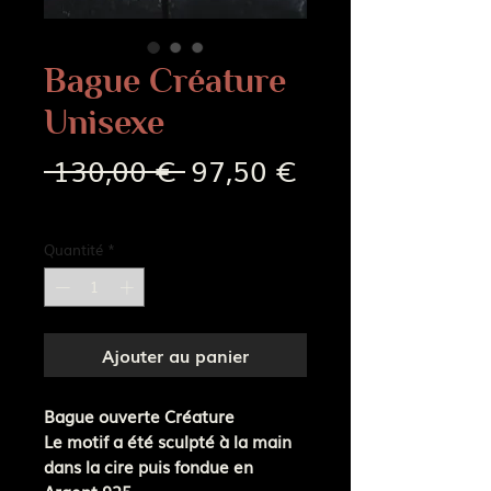
Bague Créature
Unisexe
Prix
Prix
 130,00 € 
97,50 €
original
promotionnel
Frais de livraison
Quantité
*
Ajouter au panier
Bague ouverte Créature
Le motif a été sculpté à la main
dans la cire puis fondue en
Argent 925.