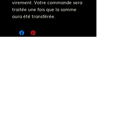
virement. Votre commande sera
traitée une fois que la somme
aura été transférée.
Suivez la boutique
Notre adresse e-mail
fjaer.bijouterie@gmail.com
Paiement
Livraison
Conditions Générales de Vente